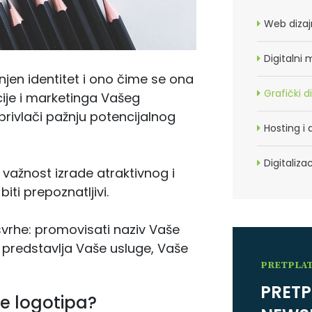
Web dizaj
Digitalni 
njen identitet i ono čime se ona
Grafički d
ije i marketinga Vašeg
privlači pažnju potencijalnog
Hosting 
Digitalizac
 važnost izrade atraktivnog i
ti prepoznatljivi.
 svrhe: promovisati naziv Vaše
ja predstavlja Vaše usluge, Vaše
PRETPLAT
PRETP
de logotipa?