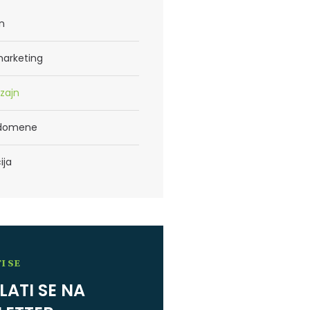
n
marketing
izajn
i domene
ija
I SE
LATI SE NA