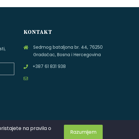
KONTAKT
Sedmog bataljona br. 44, 76250
ti,
Gradačac, Bosna i Hercegovina
+387 61 831 938
istajete na pravila o
Razumijem