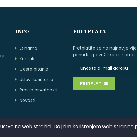
INFO
PRETPLATA
Pretplatite se na najnovije vijes
O nama
ponude i povežite se s nama
ji
Kontakt
Česta pitanja
Uslovi korištenja
PRETPLATI SE
Pravila privatnosti
Novosti
stvo na web stranici. Daljnim korištenjem web stranice pr
© 2020. Sva prava zadržana. Hostmedio d.o.o.